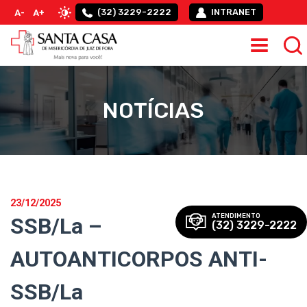
(32) 3229-2222
INTRANET
A-
A+
NOTÍCIAS
23/12/2025
ATENDIMENTO
SSB/La –
(32) 3229-2222
AUTOANTICORPOS ANTI-
SSB/La