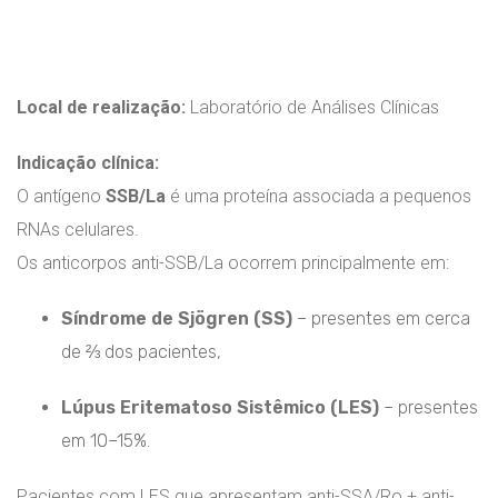
Local de realização:
Laboratório de Análises Clínicas
Indicação clínica:
O antígeno
SSB/La
é uma proteína associada a pequenos
RNAs celulares.
Os anticorpos anti-SSB/La ocorrem principalmente em:
Síndrome de Sjögren (SS)
– presentes em cerca
de ⅔ dos pacientes,
Lúpus Eritematoso Sistêmico (LES)
– presentes
em 10–15%.
Pacientes com LES que apresentam anti-SSA/Ro + anti-