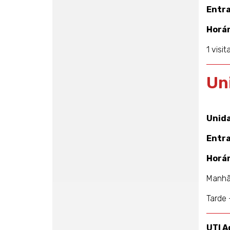
Entr
Horár
1 visi
Un
Unida
Entr
Horár
Manhã 
Tarde 
UTI A