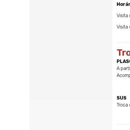
Horár
Visita
Visita
Tr
PLAS
A part
Acomp
SUS
Troca