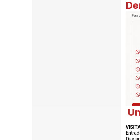
De
Un
VISIT
Entrad
Diaria