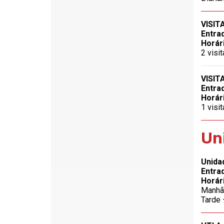
VISIT
Entra
Horár
2 visi
VISIT
Entra
Horár
1 visi
Un
Unidad
Entra
Horár
Manhã 
Tarde 