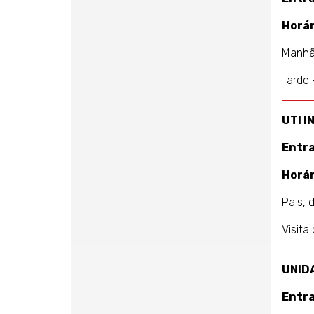
Horár
Manhã 
Tarde 
UTI I
Entr
Horár
Pais, 
Visita
UNID
Entr