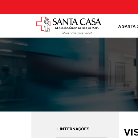
A SANTA 
>
INTERNAÇÕES
VI