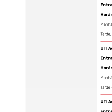
Entr
Horár
Manhã,
Tarde,
UTI A
Entr
Horár
Manhã 
Tarde 
UTI A
Entr