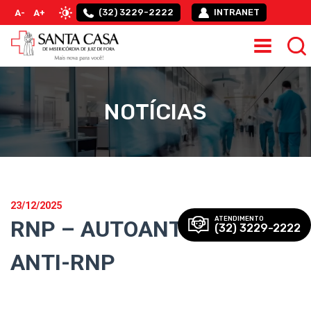
(32) 3229-2222
INTRANET
A-
A+
NOTÍCIAS
23/12/2025
ATENDIMENTO
RNP – AUTOANTICORPOS
(32) 3229-2222
ANTI-RNP