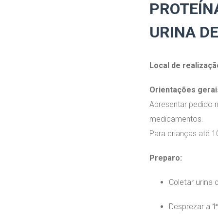
PROTEÍN
URINA D
Local de realizaçã
Orientações gerai
Apresentar pedido 
medicamentos.
Para crianças até 10
Preparo:
Coletar urina
Desprezar a 1ª