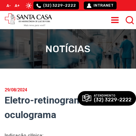
(32) 3229-2222
INTRANET
A-
A+
NOTÍCIAS
29/08/2024
ATENDIMENTO
Eletro-retinograma e eletro-
(32) 3229-2222
oculograma
Indicação clínica: