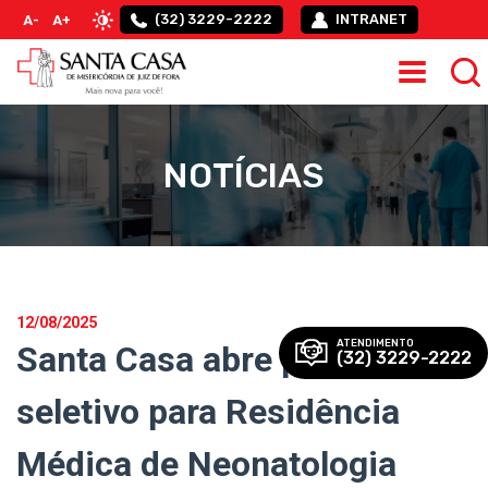
(32) 3229-2222
INTRANET
A-
A+
NOTÍCIAS
12/08/2025
ATENDIMENTO
Santa Casa abre processo
(32) 3229-2222
seletivo para Residência
Médica de Neonatologia