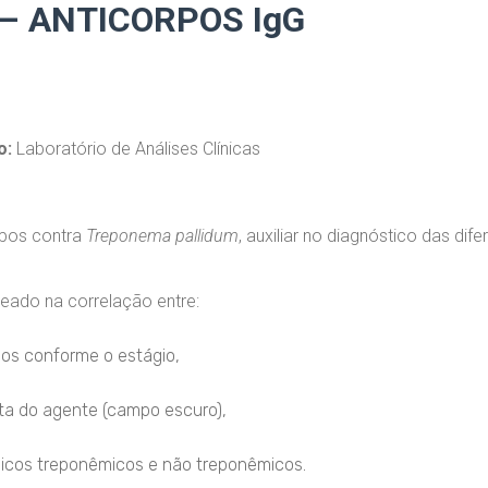
– ANTICORPOS IgG
o:
Laboratório de Análises Clínicas
rpos contra
Treponema pallidum
, auxiliar no diagnóstico das dif
eado na correlação entre:
cos conforme o estágio,
ta do agente (campo escuro),
gicos treponêmicos e não treponêmicos.