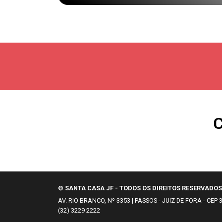
© SANTA CASA JF - TODOS OS DIREITOS RESERVADOS
AV. RIO BRANCO, Nº 3353 | PASSOS - JUIZ DE FORA - CE
(32) 3229 2222