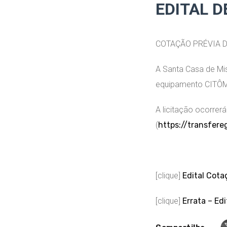
EDITAL D
COTAÇÃO PRÉVIA D
A Santa Casa de Mis
equipamento CITÔ
A licitação ocorrer
(
https://transfere
[clique]
Edital Cot
[clique]
Errata – Ed