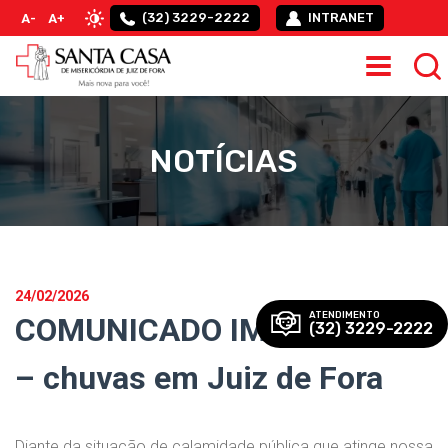
(32) 3229-2222
INTRANET
A-
A+
NOTÍCIAS
24/02/2026
ATENDIMENTO
COMUNICADO IMPORTANTE
(32) 3229-2222
– chuvas em Juiz de Fora
Diante da situação de calamidade pública que atinge nossa