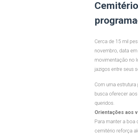
Cemitério
programaç
Cerca de 15 mil pe
novembro, data em q
movimentação no lo
jazigos entre seus se
Com uma estrutura p
busca oferecer aos
queridos.
Orientações aos vi
Para manter a boa c
cemitério reforça a