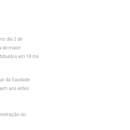
mo dia 2 de
a de maior
ribuídos em 18 mil
que da Saudade
agem aos entes
inistração do