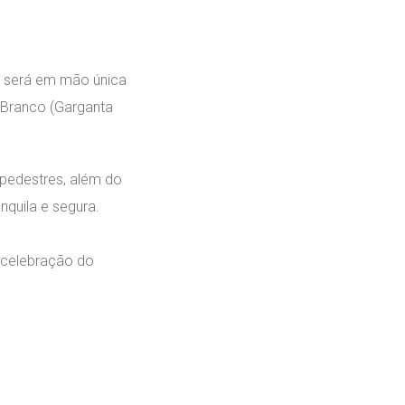
da será em mão única
o Branco (Garganta
 pedestres, além do
anquila e segura.
 celebração do