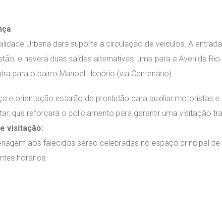
nça
ilidade Urbana dará suporte à circulação de veículos. A entra
istão, e haverá duas saídas alternativas: uma para a Avenida Ri
tra para o bairro Manoel Honório (via Centenário).
a e orientação estarão de prontidão para auxiliar motoristas e
itar, que reforçará o policiamento para garantir uma visitação tr
e visitação:
agem aos falecidos serão celebradas no espaço principal de
ntes horários: