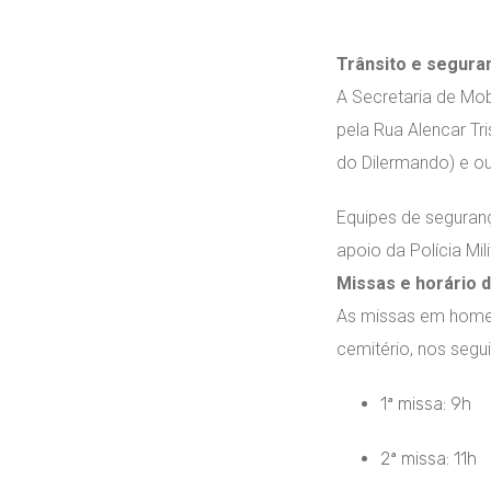
Trânsito e segura
A Secretaria de Mob
pela Rua Alencar Tr
do Dilermando) e ou
Equipes de seguranç
apoio da Polícia Mil
Missas e horário d
As missas em homen
cemitério, nos segui
1ª missa: 9h
2ª missa: 11h