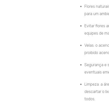
Flores naturai
para um ambie
Evitar flores 
equipes de m
Velas: o acend
proibido acend
Segurança e s
eventuais eme
Limpeza: a ár
descartar o l
todos.