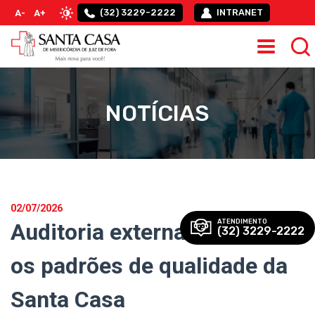
(32) 3229-2222
INTRANET
A-
A+
NOTÍCIAS
02/07/2026
ATENDIMENTO
Auditoria externa reafirma
(32) 3229-2222
os padrões de qualidade da
Santa Casa