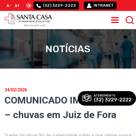
(32) 3229-2222
INTRANET
A-
A+
NOTÍCIAS
24/02/2026
ATENDIMENTO
COMUNICADO IMPORTANTE
(32) 3229-2222
– chuvas em Juiz de Fora
Diante da situação de calamidade pública que atinge nossa